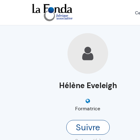
Aller
au
Ce
contenu
principal
Hélène Eveleigh
Formatrice
Suivre