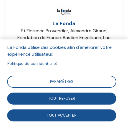
La Fonda
Et Florence Provendier, Alexandre Giraud,
Fondation de France, Bastien Engelbach, Luc
Hansen
La Fonda utilise des cookies afin d'améliorer votre
Septembre 2022
expérience utilisateur.
Politique de confidentialité
Suivre
PARAMÈTRES
L’approche systémique se renforce dans les
TOUT REFUSER
différentes strates de la société : monde associatif,
entrepreneurial, public et académique. Elle résonne
TOUT ACCEPTER
avec le constat de la complexité des enjeux et défis
contemporains, qui nécessite le croisement des