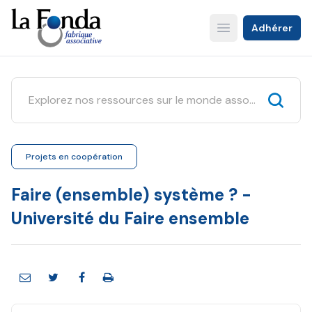
Aller
au
Adhérer
Open main menu
contenu
principal
Projets en coopération
Faire (ensemble) système ? -
Université du Faire ensemble