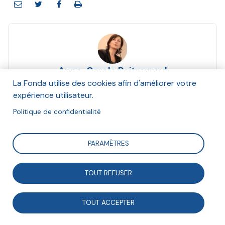
Anne-Carole Poitrenaud
Mars 2015
La Fonda utilise des cookies afin d'améliorer votre
expérience utilisateur.
Suivre
Politique de confidentialité
PARAMÈTRES
Une nouvelle forme d’entraide fait beaucoup parler
d’elle : le logement intergénérationnel. Le phénomène
TOUT REFUSER
est récent en France : à peine une dizaine d’années.
Au contraire de certains pays, où l’habitat
TOUT ACCEPTER
intergénérationnel est spontané car culturellement