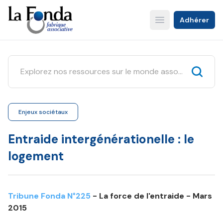
Aller
au
Adhérer
Open main menu
contenu
principal
Enjeux sociétaux
Entraide intergénérationelle : le
logement
Tribune Fonda N°225
- La force de l'entraide - Mars
2015