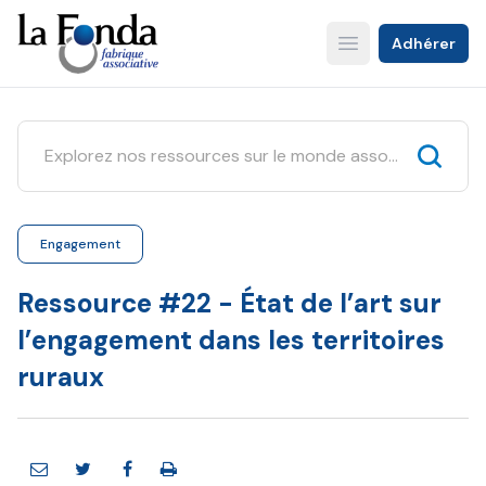
Aller
au
Adhérer
Open main menu
contenu
principal
Engagement
Ressource #22 - État de l’art sur
l’engagement dans les territoires
ruraux