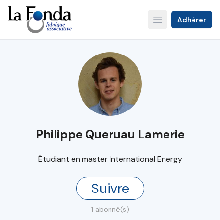
Aller
au
Adhérer
Open main menu
contenu
principal
Philippe Queruau Lamerie
Étudiant en master International Energy
Suivre
1 abonné(s)