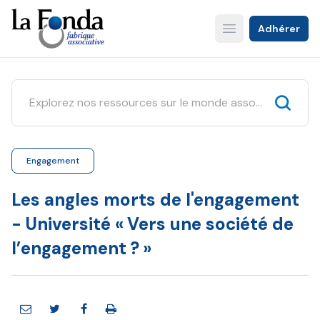
Aller
au
Adhérer
Open main menu
contenu
principal
Engagement
Les angles morts de l'engagement
- Université « Vers une société de
l’engagement ? »