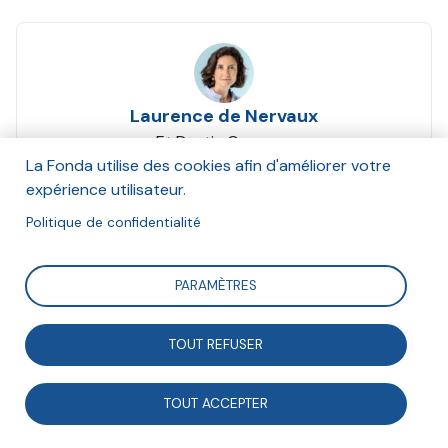
Laurence de Nervaux
Et Destin Commun
Décembre 2024
La Fonda utilise des cookies afin d'améliorer votre
expérience utilisateur.
Suivre
Politique de confidentialité
PARAMÈTRES
Lors de l’Universite de prospective « Vers une société
de l’engagement ? », Laurence de Nervaux, directrice
TOUT REFUSER
de Destin Commun, a ensuite présenté les résultats de
l’étude menée pour la Fonda, qui souhaitait
TOUT ACCEPTER
comprendre le positionnement de deux catégories de