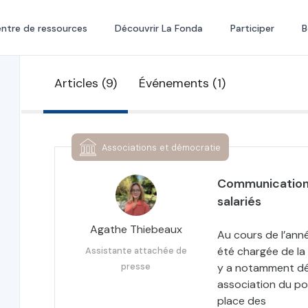
ntre de ressources
Découvrir La Fonda
Participer
B
Articles (9)
Événements (1)
Associations et démocratie
Communication :
salariés
Agathe Thiebeaux
Au cours de l’ann
été chargée de la
Assistante attachée de
presse
y a notamment déc
association du poi
place des