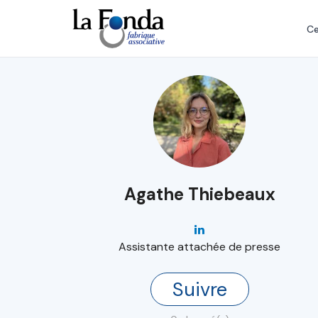
Aller
au
Ce
contenu
principal
Agathe Thiebeaux
Assistante attachée de presse
Suivre