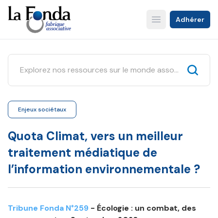
Aller
au
Adhérer
Open main menu
contenu
principal
Enjeux sociétaux
Quota Climat, vers un meilleur
traitement médiatique de
l’information environnementale ?
Tribune Fonda N°259
- Écologie : un combat, des