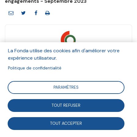
engagements - Septembre 2023
La Fonda utilise des cookies afin d'améliorer votre
Quota Climat
expérience utilisateur.
Et Agathe Thiebeaux
Septembre 2023
Politique de confidentialité
Suivre
PARAMÈTRES
TOUT REFUSER
Alors que le changement climatique préoccupe de
plus en plus les Français, le sujet reste peu et mal
TOUT ACCEPTER
traité dans les médias. L’association Quota Climat