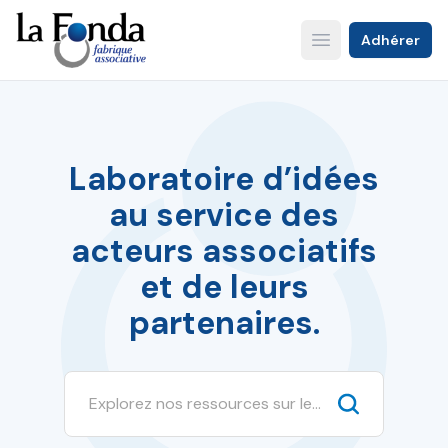
Aller
au
Adhérer
Open main menu
contenu
principal
Laboratoire d’idées
au service des
acteurs associatifs
et de leurs
partenaires.