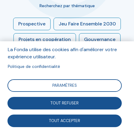
Recherchez par thématique
Prospective
Jeu Faire Ensemble 2030
Projets en coopération
Gouvernance
La Fonda utilise des cookies afin d'améliorer votre
Engagement
Modèles socio-économiques
expérience utilisateur.
Politique de confidentialité
Économie sociale et solidaire
PARAMÈTRES
Enjeux sociétaux
Associations et démocratie
TOUT REFUSER
Associations et entreprises
TOUT ACCEPTER
Numérique et médias
Innovation sociale