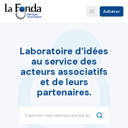
Aller
au
Adhérer
Open main menu
contenu
principal
Laboratoire d’idées
au service des
acteurs associatifs
et de leurs
partenaires.