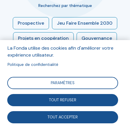
Recherchez par thématique
Prospective
Jeu Faire Ensemble 2030
Projets en coopération
Gouvernance
La Fonda utilise des cookies afin d'améliorer votre
Engagement
Modèles socio-économiques
expérience utilisateur.
Politique de confidentialité
Économie sociale et solidaire
PARAMÈTRES
Enjeux sociétaux
Associations et démocratie
TOUT REFUSER
Associations et entreprises
TOUT ACCEPTER
Numérique et médias
Innovation sociale