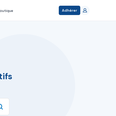
Adhérer
outique
ifs