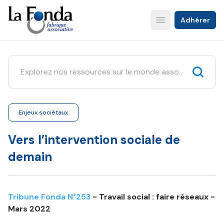
Aller
au
Adhérer
Open main menu
contenu
principal
Enjeux sociétaux
Vers l’intervention sociale de
demain
Tribune Fonda N°253
- Travail social : faire réseaux -
Mars 2022