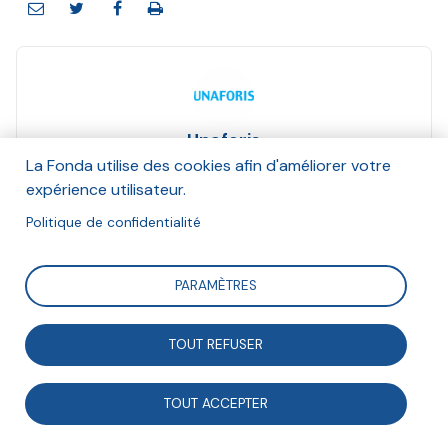
Unaforis
Et La Fonda
La Fonda utilise des cookies afin d'améliorer votre
Mars 2022
expérience utilisateur.
Politique de confidentialité
Suivre
PARAMÈTRES
En juin 2018, La Fonda et l’Union nationale des acteurs
TOUT REFUSER
de formation et de recherche en intervention sociale
(UNAFORIS) publiaient une étude prospective « Vers
TOUT ACCEPTER
l’intervention sociale de demain ». Ce rapport profile