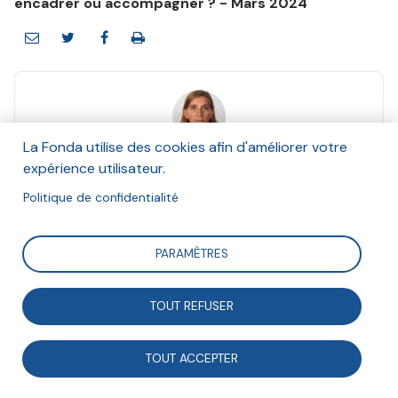
encadrer ou accompagner ? - Mars 2024
La Fonda utilise des cookies afin d'améliorer votre
Stéphanie Bost
expérience utilisateur.
Et Marianne Loiseau-Nail
Mars 2024
Politique de confidentialité
Suivre
PARAMÈTRES
TOUT REFUSER
En 2022, le CRAJEP Occitanie et Trait d’Union ont
lancé la recherche-action participative «
TOUT ACCEPTER
Dynamisation et facilitation des engagements des