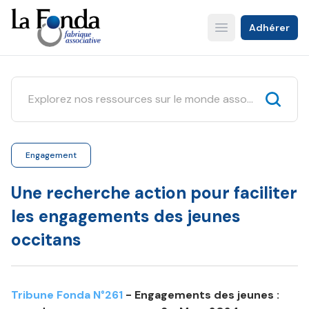
Aller
au
Adhérer
Open main menu
contenu
principal
Engagement
Une recherche action pour faciliter
les engagements des jeunes
occitans
Tribune Fonda N°261
- Engagements des jeunes :