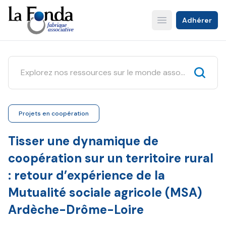
Aller
au
Adhérer
Open main menu
contenu
principal
Projets en coopération
Tisser une dynamique de
coopération sur un territoire rural
: retour d’expérience de la
Mutualité sociale agricole (MSA)
Ardèche-Drôme-Loire