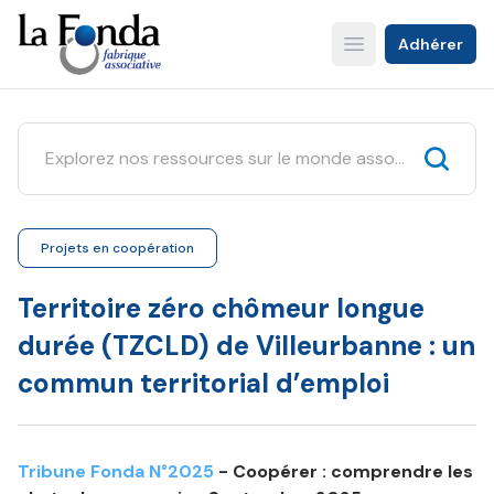
Aller
au
Adhérer
Open main menu
contenu
principal
Projets en coopération
Territoire zéro chômeur longue
durée (TZCLD) de Villeurbanne : un
commun territorial d’emploi
Tribune Fonda N°2025
- Coopérer : comprendre les