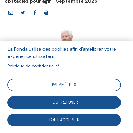
obstacles pour agir - Septembre 2025
La Fonda utilise des cookies afin d'améliorer votre
Henri Jacot
expérience utilisateur.
Septembre 2025
Politique de confidentialité
Suivre
PARAMÈTRES
Territoires Zéro chômeur longue durée (TZCLD) vise à
TOUT REFUSER
offrir un emploi aux personnes volontaires qui en sont
durablement privées sur un territoire qui en prend
TOUT ACCEPTER
l’initiative. Retour sur presque dix ans d’ancrage local,