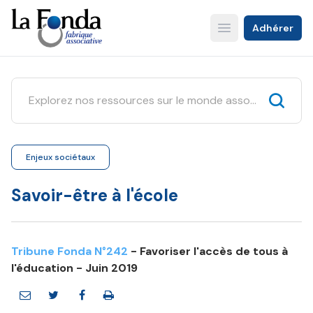
Aller
au
Adhérer
Open main menu
contenu
principal
Enjeux sociétaux
Savoir-être à l'école
Tribune Fonda N°242
- Favoriser l'accès de tous à
l'éducation - Juin 2019