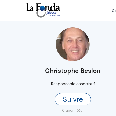
Aller
au
Ce
contenu
principal
Christophe Beslon
Responsable associatif
Suivre
0 abonné(s)