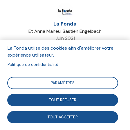
La Fonda
Et Anna Maheu, Bastien Engelbach
Juin 2021
La Fonda utilise des cookies afin d'améliorer votre
Suivre
expérience utilisateur.
Politique de confidentialité
Pour répondre aux défis environnementaux, sociaux et
PARAMÈTRES
économiques des ODD , les joueurs et joueuses
réunies pour une séance découverte ont coconstruit
TOUT REFUSER
en un peu plus d’une heure pliusieurs projets en
coopération, un foisonnement d’idées issues du « faire
TOUT ACCEPTER
ensemble ».