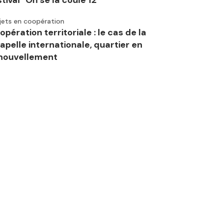
stival "On se la coule 12"
jets en coopération
opération territoriale : le cas de la
apelle internationale, quartier en
nouvellement