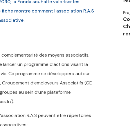
fe
30, la Fonda souhaite valoriser les
e fiche montre comment l'association R.A.S
Pro
Co
ssociative.
Ch
re
u complémentarité des moyens associatifs,
de lancer un programme d’actions visant la
e vie. Ce programme se développera autour
.S., Groupement d’employeurs Associatifs (GE
regroupés au sein d’une plateforme
s.fr/).
l’association R.A.S peuvent être répertoriés
 associatives :