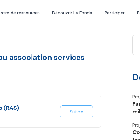
ntre de ressources
Découvrir La Fonda
Participer
B
au association services
D
Pro
Fa
s (RAS)
mi
Suivre
Pro
Co