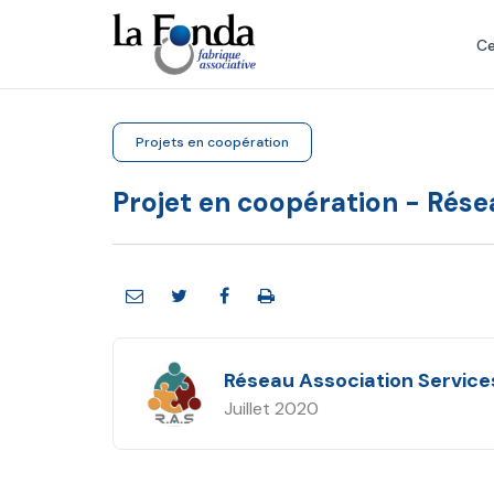
Aller
au
Ce
contenu
principal
Projets en coopération
Projet en coopération - Rése
Réseau Association Service
Juillet 2020