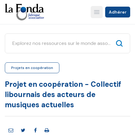
Aller
au
Adhérer
Open main menu
contenu
principal
Projets en coopération
Projet en coopération - Collectif
libournais des acteurs de
musiques actuelles