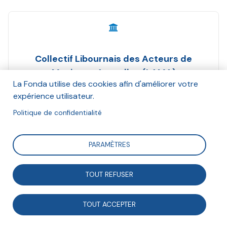
Collectif Libournais des Acteurs de
Musiques Actuelles (LAMA)
La Fonda utilise des cookies afin d'améliorer votre
Juillet 2020
expérience utilisateur.
Suivre
Politique de confidentialité
PARAMÈTRES
Dans le cadre du programme Faire Ensemble 2030, la
Fonda souhaite valoriser les coopérations pluri-
TOUT REFUSER
acteurs qui sont mises en oeuvre. Cette fiche montre
comment des acteurs de musiques actuelles se sont
TOUT ACCEPTER
structurés sous forme de collectif : le collectif LAMA.