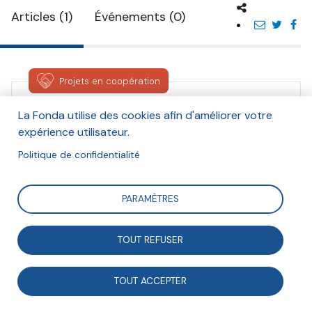
Articles (1)
Événements (0)
Projets en coopération
La Fonda utilise des cookies afin d'améliorer votre
expérience utilisateur.
Politique de confidentialité
Collectif Libournais des
Acteurs de Musiques
Actuelles (LAMA)
PARAMÈTRES
Projet en coopération - Collectif libournais
TOUT REFUSER
des acteurs de musiques actuelles
TOUT ACCEPTER
Dans le cadre du programme Faire Ensemble
2030, la Fonda souhaite valoriser les