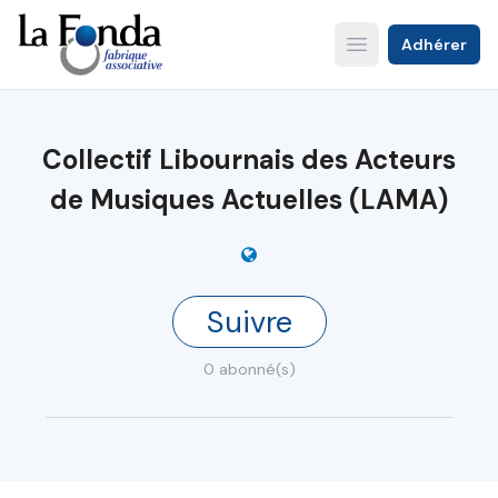
Aller
au
Adhérer
Open main menu
contenu
principal
Collectif Libournais des Acteurs
de Musiques Actuelles (LAMA)
Suivre
0 abonné(s)