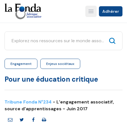
Aller
au
Adhérer
Open main menu
contenu
principal
Engagement
Enjeux sociétaux
Pour une éducation critique
Tribune Fonda N°234
- L’engagement associatif,
source d’apprentissages - Juin 2017