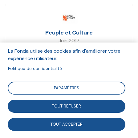
Peuple et Culture
Juin 2017
La Fonda utilise des cookies afin d'améliorer votre
Suivre
expérience utilisateur.
Politique de confidentialité
MÉTHODOLOGIE │Présentation des outils et
PARAMÈTRES
méthodologie utilisée par Peuple et Culture afin de
favoriser l'acquisition de réflexes permettant de faire
TOUT REFUSER
émerger une éducation critique.
TOUT ACCEPTER