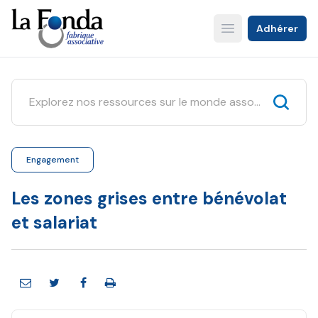
Aller
au
Adhérer
Open main menu
contenu
principal
Engagement
Les zones grises entre bénévolat
et salariat