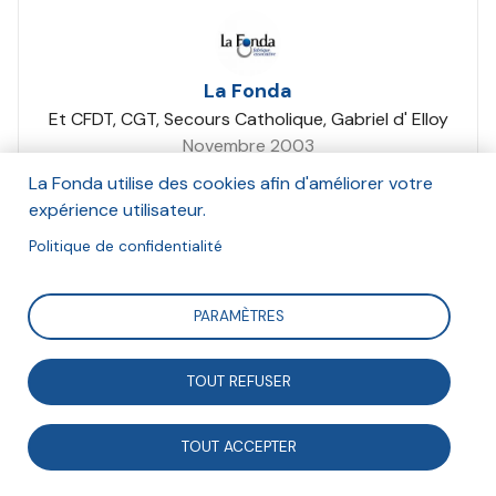
La Fonda
Et CFDT, CGT, Secours Catholique, Gabriel d' Elloy
Novembre 2003
La Fonda utilise des cookies afin d'améliorer votre
Suivre
expérience utilisateur.
Politique de confidentialité
Alors que, pour la majorité des associations,
PARAMÈTRES
l’engagement des bénévoles reste la base des
ressources humaines, les frontières entre bénévolat et
TOUT REFUSER
salariat sont de plus en plus floues. Pour nombre
d’associations, le recours au salariat est indispensable
TOUT ACCEPTER
pour développer leur projet et leurs services, mais