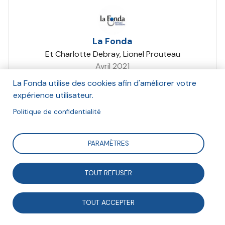
La Fonda
Et Charlotte Debray, Lionel Prouteau
Avril 2021
La Fonda utilise des cookies afin d'améliorer votre
Suivre
expérience utilisateur.
Politique de confidentialité
Le 1er avril 2021, Lionel Prouteau et Charlotte Debray,
PARAMÈTRES
respectivement économiste et déléguée générale de
la Fonda, ont animé cette formation sur le bénévolat.
TOUT REFUSER
Qu’est-ce que le bénévolat ? Quelles sont les
tendances ? Comment se place la France dans le
TOUT ACCEPTER
contexte européen ? Telles sont les questions qui ont