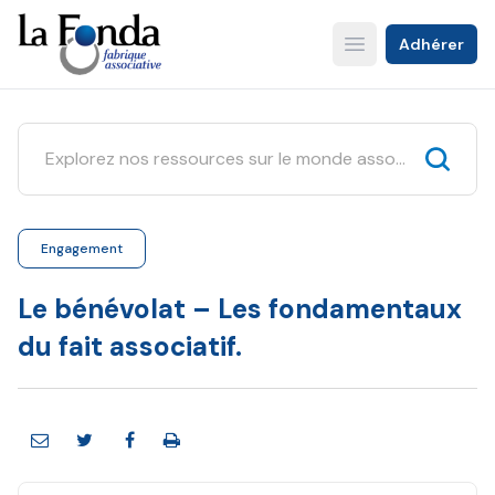
Aller
au
Adhérer
Open main menu
contenu
principal
Engagement
Le bénévolat – Les fondamentaux
du fait associatif.