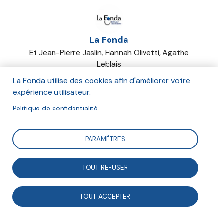
La Fonda
Et Jean-Pierre Jaslin, Hannah Olivetti, Agathe
Leblais
Juillet 2023
La Fonda utilise des cookies afin d'améliorer votre
expérience utilisateur.
Suivre
Politique de confidentialité
PARAMÈTRES
Dans le cadre de l’exercice de prospective « Vers une
société de l’engagement ? », la Fonda a souhaité
TOUT REFUSER
ouvrir un espace de réflexions sur l’engagement : un
club de lecture ! Il se réunit le premier lundi de chaque
TOUT ACCEPTER
mois, pendant une heure (de 18 h à 19 h) pour partager