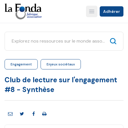
Aller
au
Adhérer
Open main menu
contenu
principal
Engagement
Enjeux sociétaux
Club de lecture sur l'engagement
#8 - Synthèse