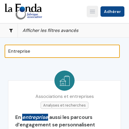
Aller
au
Adhérer
Open main menu
contenu
principal
Afficher les filtres avancés
Associations et entreprises
Analyses et recherches
En
entreprise
aussi les parcours
d’engagement se personnalisent