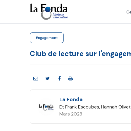
Aller
au
Ce
contenu
principal
Engagement
Club de lecture sur l'engag
La Fonda
Et Frank Escoubes, Hannah Olivett
Mars 2023