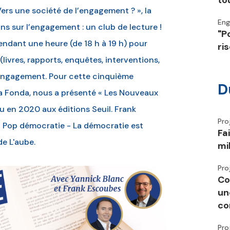
to
Vers une société de l’engagement ? », la
En
ns sur l’engagement : un club de lecture !
"P
pendant une heure (de 18 h à 19 h) pour
ri
livres, rapports, enquêtes, interventions,
l’engagement. Pour cette cinquième
D
la Fonda, nous a présenté « Les Nouveaux
ru en 2020 aux éditions Seuil. Frank
Pro
« Pop démocratie - La démocratie est
Fa
de L'aube.
mi
Pro
Co
un
co
Pro