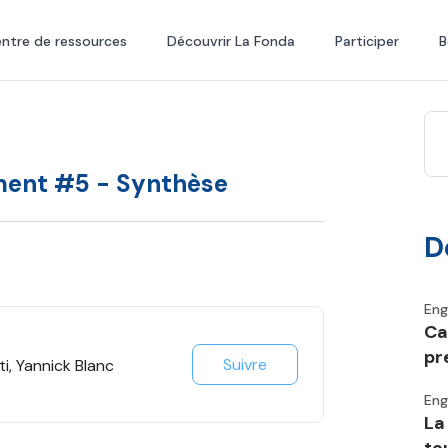
ntre de ressources
Découvrir La Fonda
Participer
B
ement #5 - Synthèse
D
En
Ca
pr
Suivre
i, Yannick Blanc
En
La