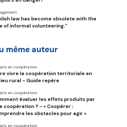
ujours en danger?
gagement
olish law has become obsolete with the
se of informal volunteering.”
u même auteur
jets en coopération
ire vivre la coopération territoriale en
lieu rural - Guide repère
jets en coopération
mment évaluer les effets produits par
e coopération ? - « Coopérer :
mprendre les obstacles pour agir »
jets en coopération