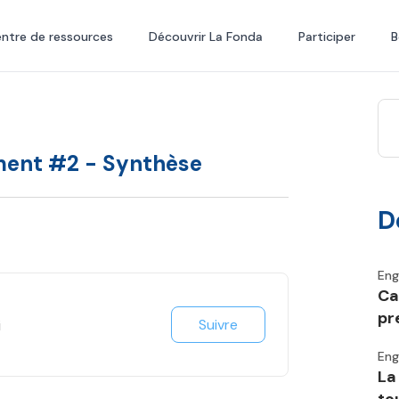
ntre de ressources
Découvrir La Fonda
Participer
B
ement #2 - Synthèse
D
En
Ca
pr
Suivre
i
En
La