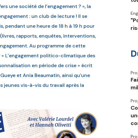
to
Vers une société de l’engagement ? », la
En
ngagement : un club de lecture ! Il se
"P
is, pendant une heure de 18 h à 19 h pour
ri
livres, rapports, enquêtes, interventions,
 l’engagement. Au programme de cette
D
r « L’engagement politico-climatique des
sonnalisation en période de crise » écrit
Pro
-Gueye et Ania Beaumatin, ainsi qu'une
Fa
 jeunes vis-à-vis du travail après la
mi
Pro
Co
un
co
Pro