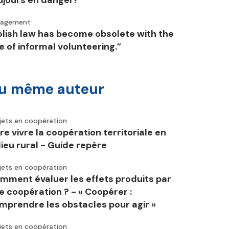
ujours en danger?
gagement
olish law has become obsolete with the
se of informal volunteering.”
u même auteur
jets en coopération
ire vivre la coopération territoriale en
lieu rural - Guide repère
jets en coopération
mment évaluer les effets produits par
e coopération ? - « Coopérer :
mprendre les obstacles pour agir »
jets en coopération