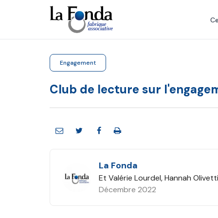
Aller
au
Ce
contenu
principal
Engagement
Club de lecture sur l'engag
La Fonda
Et Valérie Lourdel, Hannah Olivett
Décembre 2022