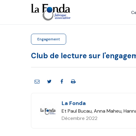
Aller
au
Ce
contenu
principal
Engagement
Club de lecture sur l'engage
La Fonda
Et Paul Bucau, Anna Maheu, Hanna
Décembre 2022