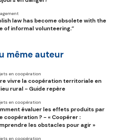
ujours en danger?
gagement
olish law has become obsolete with the
se of informal volunteering.”
u même auteur
jets en coopération
ire vivre la coopération territoriale en
lieu rural - Guide repère
jets en coopération
mment évaluer les effets produits par
e coopération ? - « Coopérer :
mprendre les obstacles pour agir »
jets en coopération