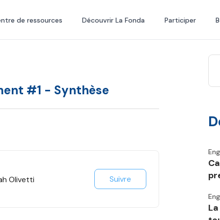
ntre de ressources
Découvrir La Fonda
Participer
B
ment #1 - Synthèse
D
En
Ca
pr
Suivre
h Olivetti
En
La