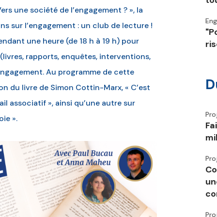
to
Vers une société de l’engagement ? », la
En
ns sur l’engagement : un club de lecture !
"P
pendant une heure (de 18 h à 19 h) pour
ri
livres, rapports, enquêtes, interventions,
 l’engagement. Au programme de cette
D
n du livre de Simon Cottin-Marx, « C’est
il associatif », ainsi qu’une autre sur
Pro
oie ».
Fa
mi
Pro
Co
un
co
Pro