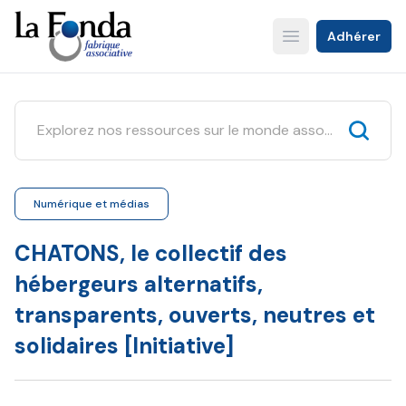
Aller
au
Adhérer
Open main menu
contenu
principal
Numérique et médias
CHATONS, le collectif des
hébergeurs alternatifs,
transparents, ouverts, neutres et
solidaires [Initiative]