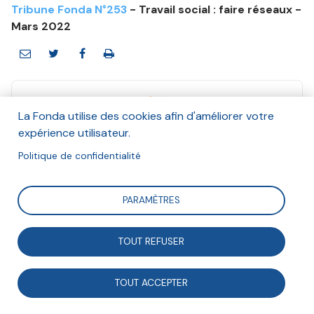
Tribune Fonda N°253
- Travail social : faire réseaux -
Mars 2022
La Fonda utilise des cookies afin d'améliorer votre
expérience utilisateur.
Collectif des hébergeurs alternatifs,
Politique de confidentialité
transparents, ouverts, neutres et
solidaires (CHATONS)
PARAMÈTRES
Et Hannah Olivetti
Mars 2022
TOUT REFUSER
Suivre
TOUT ACCEPTER
Fondé en 2016, le collectif CHATONS regroupe des