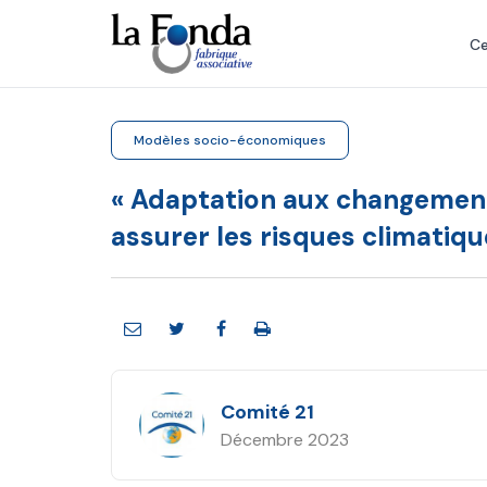
Aller
au
Ce
contenu
principal
Modèles socio-économiques
« Adaptation aux changement
assurer les risques climatiqu
Comité 21
Décembre 2023