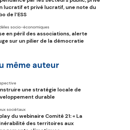
pendance par les secteurs public, privé
n lucratif et privé lucratif, une note du
bo de l’ESS
èles socio-économiques
se en péril des associations, alerte
uge sur un pilier de la démocratie
u même auteur
spective
nstruire une stratégie locale de
veloppement durable
eux sociétaux
play du webinaire Comité 21: « La
lnérabilité des territoires aux