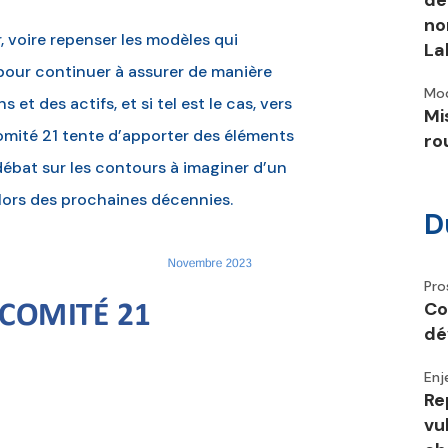
dé
no
er, voire repenser les modèles qui
La
 pour continuer à assurer de manière
Mod
et des actifs, et si tel est le cas, vers
Mi
Comité 21 tente d’apporter des éléments
ro
débat sur les contours à imaginer d’un
 lors des prochaines décennies.
D
Pro
Co
dé
Enj
Re
vu