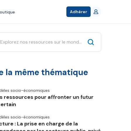
Adhérer
outique
e la même thématique
èles socio-économiques
s ressources pour affronter un futur
certain
èles socio-économiques
cture : La prise en charge de la