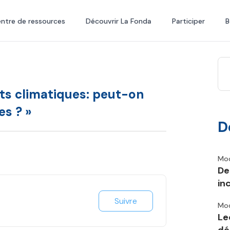
ntre de ressources
Découvrir La Fonda
Participer
B
s climatiques: peut-on
es ? »
D
Mod
De
in
Suivre
Mod
Le