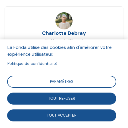
Charlotte Debray
Et Hannah Olivetti
Décembre 2024
La Fonda utilise des cookies afin d'améliorer votre
expérience utilisateur.
Suivre
Politique de confidentialité
PARAMÈTRES
Charlotte Debray, déléguée générale de la Fonda, et
Hannah Olivetti, cheffe de projet prospective, ont
TOUT REFUSER
présenté synthétiquement lors de l'Université du 9
octobre 2024 les 9 domaines où l’engagement sera
TOUT ACCEPTER
clé en 2040.