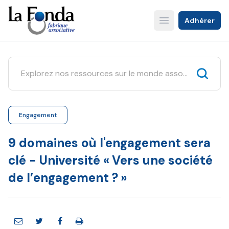
Aller
au
Adhérer
Open main menu
contenu
principal
Engagement
9 domaines où l'engagement sera
clé - Université « Vers une société
de l’engagement ? »