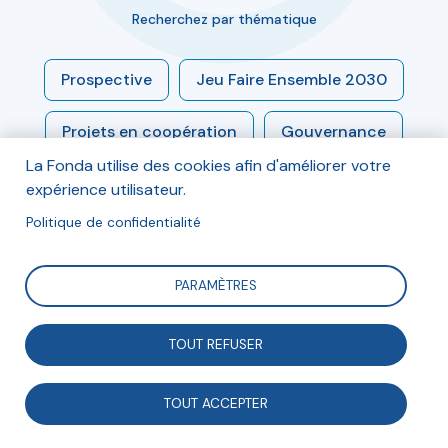
Recherchez par thématique
Prospective
Jeu Faire Ensemble 2030
Projets en coopération
Gouvernance
La Fonda utilise des cookies afin d'améliorer votre
Engagement
Modèles socio-économiques
expérience utilisateur.
Politique de confidentialité
Économie sociale et solidaire
PARAMÈTRES
Enjeux sociétaux
Associations et démocratie
TOUT REFUSER
Associations et entreprises
TOUT ACCEPTER
Numérique et médias
Innovation sociale