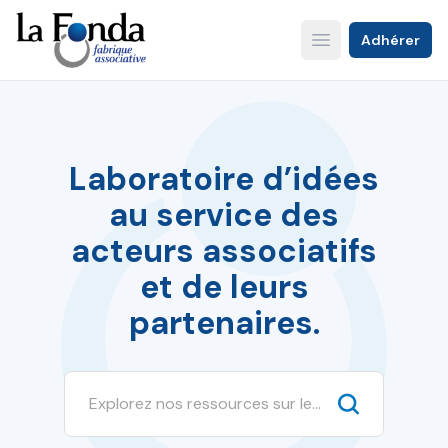
Aller
au
Adhérer
Open main menu
contenu
principal
Laboratoire d’idées
au service des
acteurs associatifs
et de leurs
partenaires.