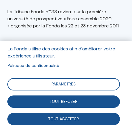
La Tribune Fonda n°213
revient sur la première
université de prospective « Faire ensemble 2020
» organisée par la Fonda les 22 et 23 novembre 2011.
La Fonda utilise des cookies afin d'améliorer votre
expérience utilisateur.
Articles
Contributeurs
Politique de confidentialité
Édito
(5)
(4)
PARAMÈTRES
Le monde associatif au cœur de
TOUT REFUSER
mutations
TOUT ACCEPTER