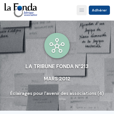
Aller
au
Adhérer
Open main menu
contenu
principal
LA TRIBUNE FONDA N°213
MARS 2012
Éclairages pour l'avenir des associations (4)