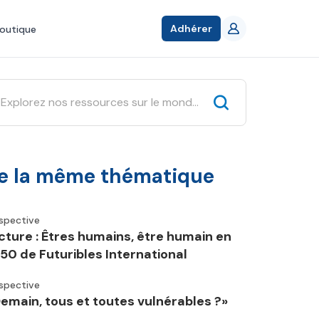
Adhérer
outique
e la même thématique
spective
cture : Êtres humains, être humain en
50 de Futuribles International
spective
Demain, tous et toutes vulnérables ?»