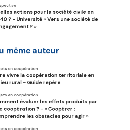
spective
elles actions pour la société civile en
40 ? - Université « Vers une société de
engagement ? »
u même auteur
jets en coopération
ire vivre la coopération territoriale en
lieu rural - Guide repère
jets en coopération
mment évaluer les effets produits par
e coopération ? - « Coopérer :
mprendre les obstacles pour agir »
jets en coopération