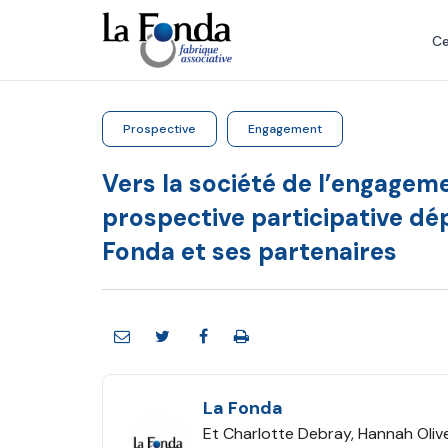
Aller
au
Ce
contenu
principal
Prospective
Engagement
Vers la société de l’engageme
prospective participative dé
Fonda et ses partenaires
La Fonda
Et Charlotte Debray, Hannah Olivet