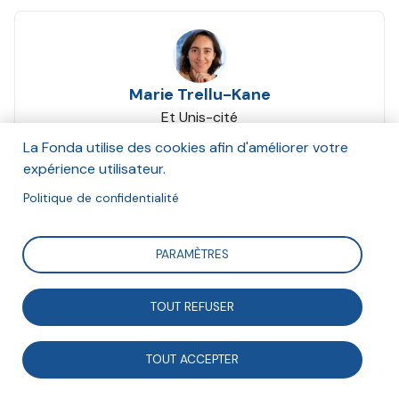
Marie Trellu-Kane
Et Unis-cité
Octobre 2021
La Fonda utilise des cookies afin d'améliorer votre
expérience utilisateur.
Suivre
Politique de confidentialité
PARAMÈTRES
Depuis sa création en 1995, Unis-Cité défend le
service civique, un dispositif proposant aux jeunes de
TOUT REFUSER
rejoindre un projet solidaire à temps plein sur une
année.
TOUT ACCEPTER