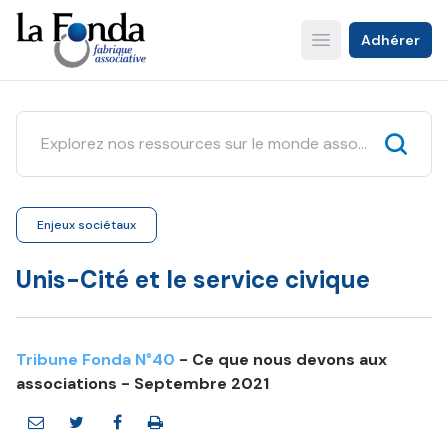
Aller
au
Adhérer
Open main menu
contenu
principal
Enjeux sociétaux
Unis-Cité et le service civique
Tribune Fonda N°40
- Ce que nous devons aux
associations - Septembre 2021