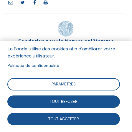
Fondation pour la Nature et l'Homme
(FNH)
La Fonda utilise des cookies afin d'améliorer votre
expérience utilisateur.
Mars 2018
Politique de confidentialité
Suivre
PARAMÈTRES
Présentation de l'initiative Mon Restau Responsable®,
TOUT REFUSER
pour aider les restaurants de collectivité à s’engager
dans une démarche de progrès durable.
TOUT ACCEPTER