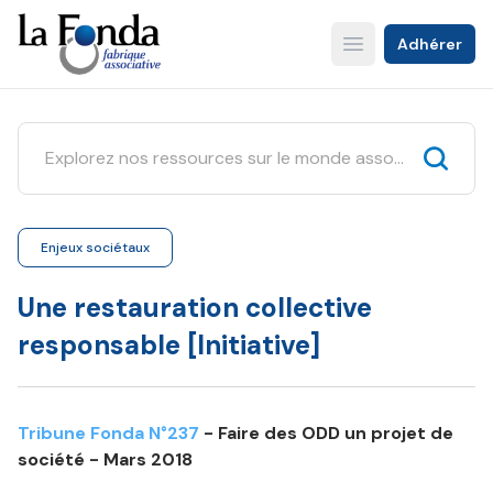
Aller
au
Adhérer
Open main menu
contenu
principal
Enjeux sociétaux
Une restauration collective
responsable [Initiative]
Tribune Fonda N°237
- Faire des ODD un projet de
société - Mars 2018