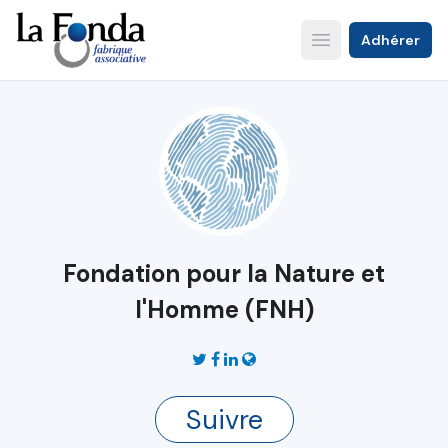
Aller
au
Adhérer
Open main menu
contenu
principal
Fondation pour la Nature et
l'Homme (FNH)
Suivre