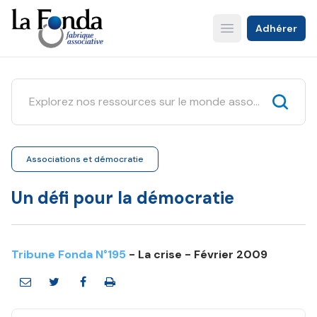
Aller
au
Adhérer
Open main menu
contenu
principal
Associations et démocratie
Un défi pour la démocratie
Tribune Fonda N°195
- La crise - Février 2009