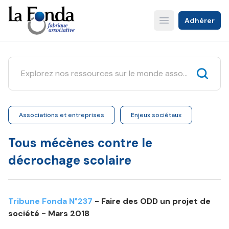
Aller
au
Adhérer
Open main menu
contenu
principal
Associations et entreprises
Enjeux sociétaux
Tous mécènes contre le
décrochage scolaire
Tribune Fonda N°237
- Faire des ODD un projet de
société - Mars 2018