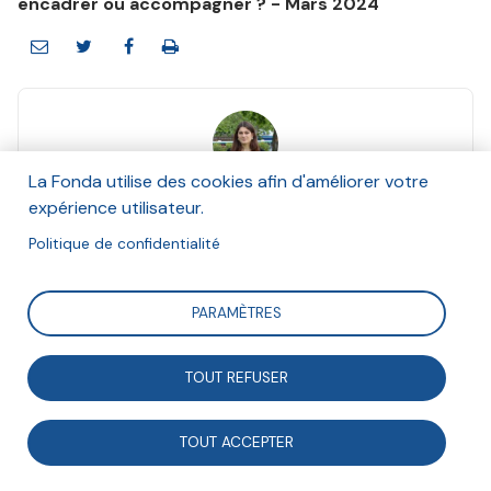
encadrer ou accompagner ? - Mars 2024
La Fonda utilise des cookies afin d'améliorer votre
Guillemette Martin
expérience utilisateur.
Et Secours Catholique, Vers un Réseau d’Achat
en Commun (VRAC), Réseau Cocagne
Politique de confidentialité
Mars 2024
PARAMÈTRES
Suivre
TOUT REFUSER
Dans le cadre du programme national Territoires à
TOUT ACCEPTER
Vivre-s, plusieurs organisations dans la métropole de
Montpellier se sont réunies pour concevoir une