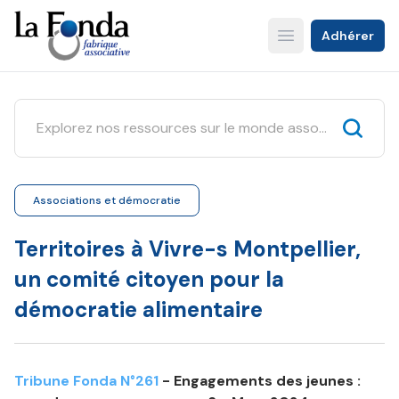
Aller
au
Adhérer
Open main menu
contenu
principal
Associations et démocratie
Territoires à Vivre-s Montpellier,
un comité citoyen pour la
démocratie alimentaire
Tribune Fonda N°261
- Engagements des jeunes :