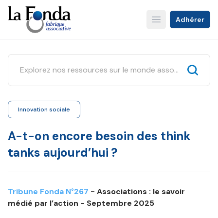
Aller
au
Adhérer
Open main menu
contenu
principal
Innovation sociale
A-t-on encore besoin des think
tanks aujourd’hui ?
Tribune Fonda N°267
- Associations : le savoir
médié par l’action - Septembre 2025