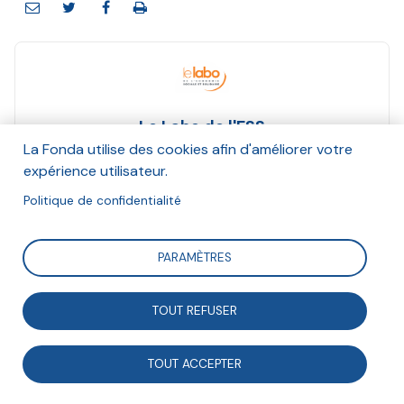
Le Labo de l'ESS
Et Fatima Bellaredj, Charlotte Debray, François-
La Fonda utilise des cookies afin d'améliorer votre
Xavier Demoures, Dominique Méda, Jérémie
expérience utilisateur.
Peltier, Lucile Schmid
Politique de confidentialité
Septembre 2025
Suivre
PARAMÈTRES
TOUT REFUSER
À l’occasion de son assemblée générale, le Labo de
l’ESS a réuni le 5 juin 2025 les représentants de cinq
TOUT ACCEPTER
laboratoires d’idées progressistes, dont quatre sont