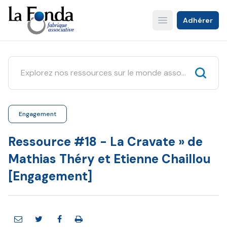
Aller
au
Adhérer
Open main menu
contenu
principal
Engagement
Ressource #18 - La Cravate » de
Mathias Théry et Etienne Chaillou
[Engagement]