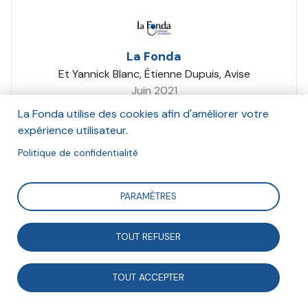
La Fonda
Et Yannick Blanc, Étienne Dupuis, Avise
Juin 2021
La Fonda utilise des cookies afin d'améliorer votre
Suivre
expérience utilisateur.
Politique de confidentialité
Le 3 juin 2021, Étienne Dupuis et Yannick Blanc,
PARAMÈTRES
respectivement chargé de mission Impact social de
l’Avise et vice-président de la Fonda, ont animé cette
TOUT REFUSER
formation sur l’évaluation. De quoi parle-t-on ? Par où
commencer ? Pourquoi et comment repenser les
TOUT ACCEPTER
représentations de la valeur ? Telles sont les questions