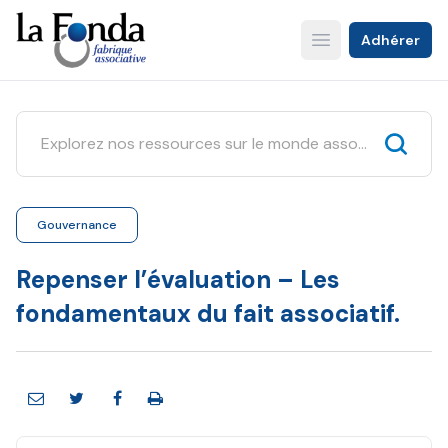
Aller
au
Adhérer
Open main menu
contenu
principal
Gouvernance
Repenser l’évaluation – Les
fondamentaux du fait associatif.