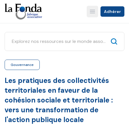
Aller
au
Adhérer
Open main menu
contenu
principal
Gouvernance
Les pratiques des collectivités
territoriales en faveur de la
cohésion sociale et territoriale :
vers une transformation de
l'action publique locale