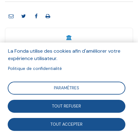
La Fonda utilise des cookies afin d'améliorer votre
Centre national de la Fonction publique
expérience utilisateur.
territoriale - CNFPT
Politique de confidentialité
Avril 2025
Suivre
PARAMÈTRES
TOUT REFUSER
En associant très largement des acteurs des
collectivités territoriales, des représentants
TOUT ACCEPTER
institutionnels, des experts d’horizons divers sur ces