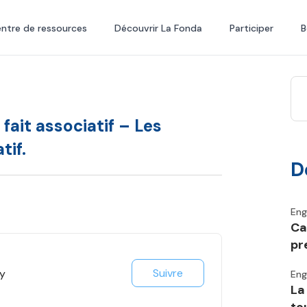
ntre de ressources
Découvrir La Fonda
Participer
B
fait associatif – Les
tif.
D
En
Ca
pr
Suivre
ay
En
La