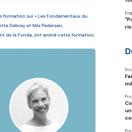
to
En
de formation sur « Les Fondamentaux du
"P
lotte Debray et Nils Pedersen,
ri
t de la Fonda, ont animé cette formation.
D
Pro
Fa
mi
Pro
Co
un
co
Pro