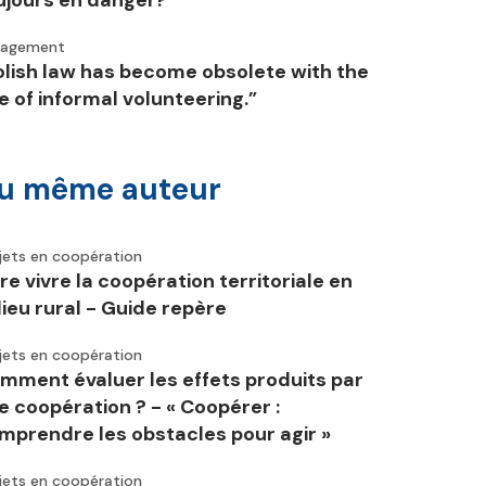
ujours en danger?
gagement
olish law has become obsolete with the
se of informal volunteering.”
u même auteur
jets en coopération
ire vivre la coopération territoriale en
lieu rural - Guide repère
jets en coopération
mment évaluer les effets produits par
e coopération ? - « Coopérer :
mprendre les obstacles pour agir »
jets en coopération