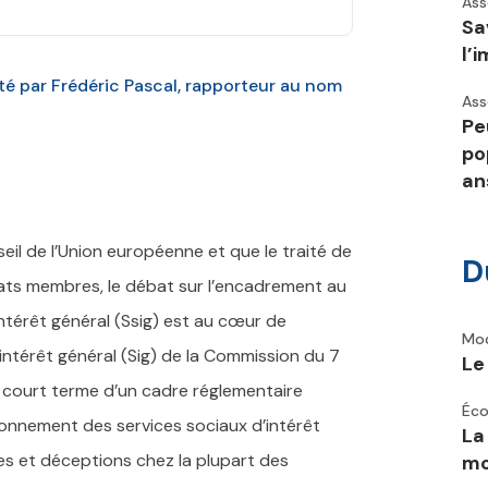
Ass
Sa
l’
té par Frédéric Pascal, rapporteur au nom
Ass
Pe
po
an
eil de l’Union européenne et que le traité de
D
États membres, le débat sur l’encadrement au
térêt général (Ssig) est au cœur de
Mod
’intérêt général (Sig) de la Commission du 7
Le
 court terme d’un cadre réglementaire
Éco
ionnement des services sociaux d’intérêt
La
es et déceptions chez la plupart des
m