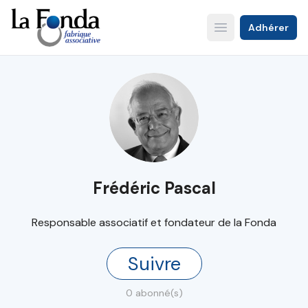
Aller
au
Adhérer
Open main menu
contenu
principal
Frédéric Pascal
Responsable associatif et fondateur de la Fonda
Suivre
0 abonné(s)