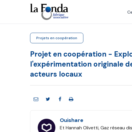
Aller
au
Ce
contenu
principal
Projets en coopération
Projet en coopération - Explo
l'expérimentation originale d
acteurs locaux
Ouishare
Et Hannah Olivetti, Gaz réseau di