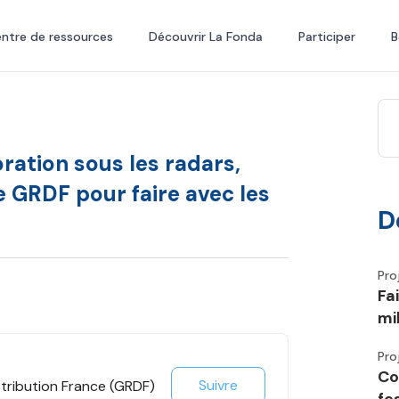
ntre de ressources
Découvrir La Fonda
Participer
B
ration sous les radars,
e GRDF pour faire avec les
D
Pro
Fa
mi
Pro
Co
Suivre
stribution France (GRDF)