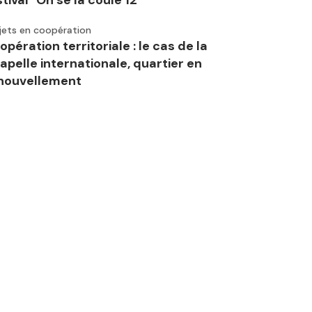
stival "On se la coule 12"
jets en coopération
opération territoriale : le cas de la
apelle internationale, quartier en
nouvellement