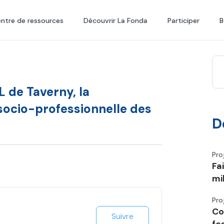
ntre de ressources
Découvrir La Fonda
Participer
B
L de Taverny, la
 socio-professionnelle des
D
Pro
Fa
mi
Pro
Co
Suivre