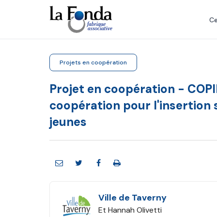
Aller
au
Ce
contenu
principal
Projets en coopération
Projet en coopération - COPI
coopération pour l'insertion
jeunes
Ville de Taverny
Et Hannah Olivetti